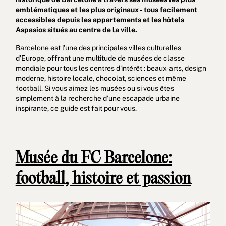
emblématiques et les plus originaux - tous facilement
accessibles depuis
les appartements
et
les hôtels
Aspasios situés au centre de la ville.
Barcelone est l'une des principales villes culturelles
d'Europe, offrant une multitude de musées de classe
mondiale pour tous les centres d'intérêt : beaux-arts, design
moderne, histoire locale, chocolat, sciences et même
football. Si vous aimez les musées ou si vous êtes
Politique en matière de cookies
Politique de confidentialité
simplement à la recherche d'une escapade urbaine
inspirante, ce guide est fait pour vous.
Politique de confidentialité sur les réseaux sociaux
Mentions Légale
Conditions d'utilisation
Canal de signalement
Musée du FC Barcelone:
Livre des plaintes pour Porto
football, histoire et passion
© 2026Aspasios | Tous droits réservés