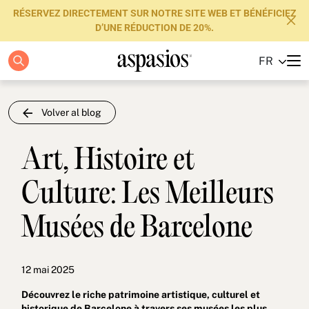
RÉSERVEZ DIRECTEMENT SUR NOTRE SITE WEB ET BÉNÉFICIEZ
D’UNE RÉDUCTION DE 20%.
FR
Appartements
Boutique Hotels
Volver al blog
Luxury Brand
Art, Histoire et
À propos de nous
Culture: Les Meilleurs
Blog
Musées de Barcelone
Investisseurs
FAQs
12 mai 2025
Contactez-nous
Découvrez le riche patrimoine artistique, culturel et
historique de Barcelone à travers ses musées les plus