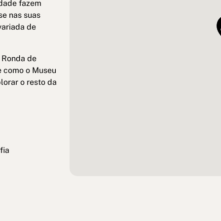
vidade fazem
-se nas suas
variada de
a Ronda de
sse como o Museu
lorar o resto da
fia