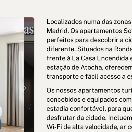
Localizados numa das zonas 
Madrid, Os apartamentos Sof
perfeitos para descobrir a c
diferente. Situados na Rond
frente à La Casa Encendida 
estação de Atocha, oferecem
transporte e fácil acesso a 
acidade
Política de Privacidade nas Redes Sociais
Aviso Legal
Termo
Os nossos apartamentos tur
Next
© 2026Aspasios | Todos os direitos 
clamações para Porto
concebidos e equipados com 
estadia confortável, para q
desfrutar da cidade. Incluem 
Wi-Fi de alta velocidade, ar 