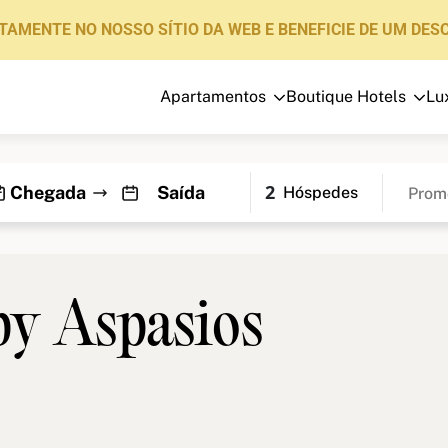
TAMENTE NO NOSSO SÍTIO DA WEB E BENEFICIE DE UM DES
Apartamentos
Boutique Hotels
Lu
Apartamentos
Boutique Hotels
2
Hóspedes
Luxury Brand
Sobre nós
Blog
by Aspasios
Investidores
FAQs
Contacte-nos