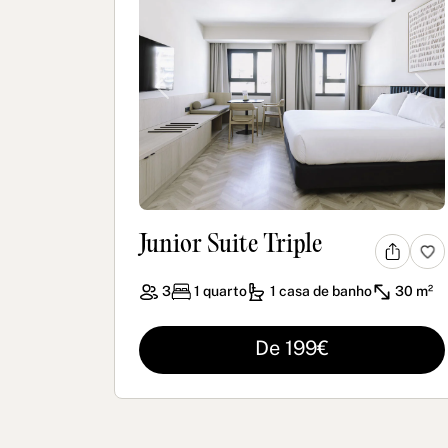
Previous
Ne
Junior Suite Triple
3
1
quarto
1
casa de banho
30 m²
De 199€