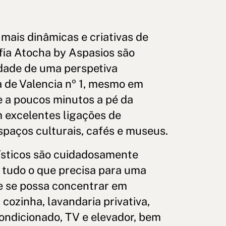
mais dinâmicas e criativas de
ia Atocha by Aspasios são
idade de uma perspetiva
a de Valencia nº 1, mesmo em
e a poucos minutos a pé da
 excelentes ligações de
espaços culturais, cafés e museus.
s e condições
Canal de denúncias
ísticos são cuidadosamente
reservados
tudo o que precisa para uma
ue se possa concentrar em
cozinha, lavandaria privativa,
condicionado, TV e elevador, bem