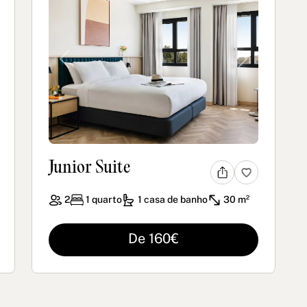
xt
Previous
Next
Junior Suite
2
1
quarto
1
casa de banho
30 m²
De 160€