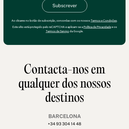
Ao clicares no botão de subscrição, concordas com os nossos
Termos e Condições
.
Este sítio está protegido pelo reCAPTCHA e aplicam-se a
Política de Privacidade
e os
Termos de Serviço
da Google.
Contacta-nos em
qualquer dos nossos
destinos
BARCELONA
+34 93 304 14 48