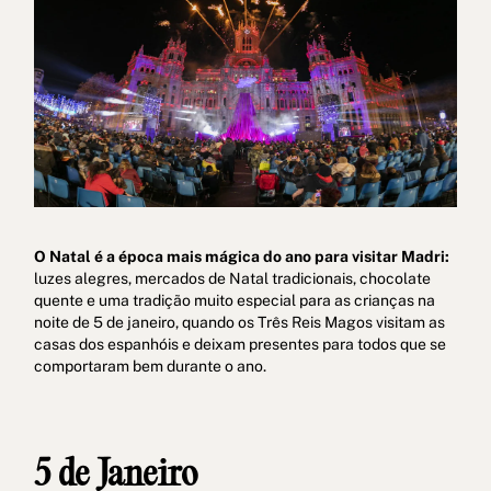
Política de cookies
Política de privacidade
O Natal é a época mais mágica do ano para visitar Madri:
Política de Privacidade nas Redes Sociais
Aviso Legal
luzes alegres, mercados de Natal tradicionais, chocolate
quente e uma tradição muito especial para as crianças na
Termos e condições
Canal de denúncias
noite de 5 de janeiro, quando os Três Reis Magos visitam as
casas dos espanhóis e deixam presentes para todos que se
Livro de Reclamações para Porto
comportaram bem durante o ano.
© 2026Aspasios | Todos os direitos reservados
5 de Janeiro