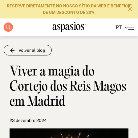
RESERVE DIRETAMENTE NO NOSSO SÍTIO DA WEB E BENEFICIE
DE UM DESCONTO DE 20%.
PT
Apartamentos
Boutique Hotels
Volver al blog
Luxury Brand
Viver a magia do
Sobre nós
Cortejo dos Reis Magos
Blog
em Madrid
Investidores
FAQs
23 dezembro 2024
Contacte-nos