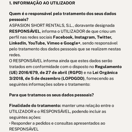
1. INFORMAÇÃO AO UTILIZADOR
Quem é o responsável pelo tratamento dos seus dados
pessoais?
ASPASION SHORT RENTALS, S.L., doravante designada
RESPONSÁVEL
, informa o UTILIZADOR de que criou um
perfil nas redes sociais
Facebook, Instagram, Twitter,
LinkedIn, YouTube, Vimeo e Google+
, sendo responsável
pelo tratamento dos dados pessoais que se realizem nestas
redes.
Política de cookies
Política de privacidade
O RESPONSÁVEL informa ainda que estes dados serão
tratados em conformidade com o disposto no
Regulamento
Política de Privacidade nas Redes Sociais
Aviso Legal
(UE) 2016/679, de 27 de abril (RGPD)
e na
Lei Orgânica
3/2018, de 5 de dezembro (LOPDGDD)
, fornecendo as
Termos e condições
Canal de denúncias
seguintes informações sobre o tratamento:
Livro de Reclamações para Porto
Para que tratamos os seus dados pessoais?
Finalidade do tratamento:
manter uma relação entre o
© 2026Aspasios | Todos os direitos reservados
UTILIZADOR e o RESPONSÁVEL, podendo incluir as
seguintes ações:
• Responder a pedidos e consultas apresentados ao
RESPONSÁVEL