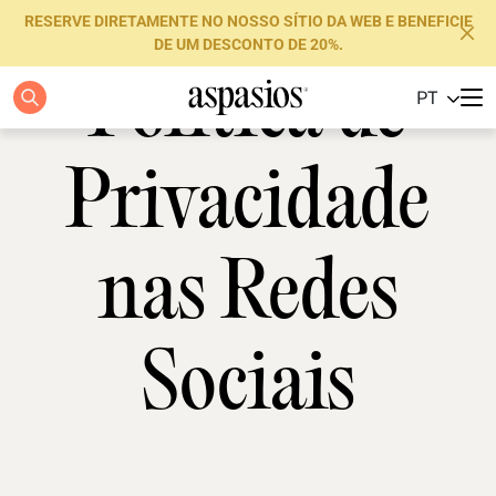
RESERVE DIRETAMENTE NO NOSSO SÍTIO DA WEB E BENEFICIE
DE UM DESCONTO DE 20%.
Política de
PT
Apartamentos
Boutique Hotels
Privacidade
Luxury Brand
nas Redes
Sobre nós
Blog
Sociais
Investidores
FAQs
Contacte-nos