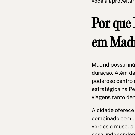
você a aproveita
Por que
em Madr
Madrid possui in
duração. Além de 
poderoso centro 
estratégica na Pe
viagens tanto de
A cidade oferece
combinado com um
verdes e museus 
casa, independen