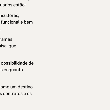
uários estão:
nsultores,
 funcional e bem
.
gramas
isa, que
possibilidade de
os enquanto
como um destino
s contratos e os