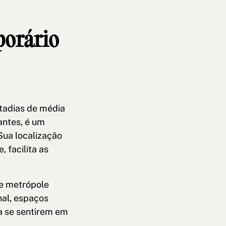
porário
stadias de média
antes, é um
Sua localização
 facilita as
e metrópole
al, espaços
a se sentirem em