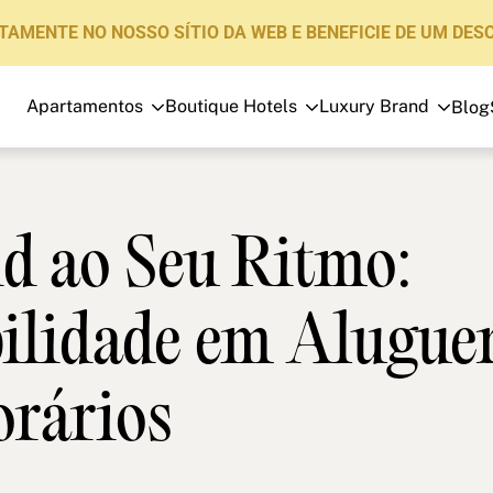
TAMENTE NO NOSSO SÍTIO DA WEB E BENEFICIE DE UM DES
Apartamentos
Boutique Hotels
Luxury Brand
Blog
Apartamentos
Boutique Hotels
Luxury Brand
d ao Seu Ritmo:
Sobre nós
bilidade em Alugue
Blog
Investidores
rários
FAQs
Contacte-nos