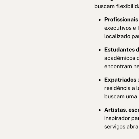
buscam flexibilid
Profissionai
executivos e 
localizado pa
Estudantes d
acadêmicos d
encontram ne
Expatriados
e
residência a 
buscam uma 
Artistas, escr
inspirador pa
serviços abr