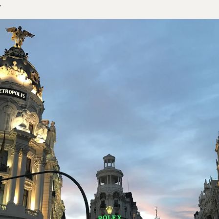
4
acidade
Política de Privacidade nas Redes Sociais
Aviso Legal
Termo
© 2026Aspasios | Todos os direitos 
clamações para Porto