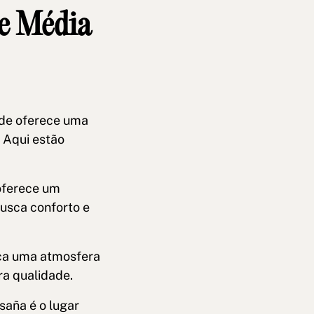
de Média
ade oferece uma
 Aqui estão
 oferece um
busca conforto e
usca uma atmosfera
ra qualidade.
saña é o lugar