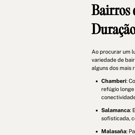
Bairros
Duraçã
Ao procurar um l
variedade de bai
alguns dos mais 
Chamberí
: C
refúgio longe
conectividade
Salamanca
: 
sofisticada, 
Malasaña
: P