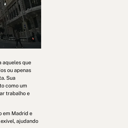
a aqueles que
dos ou apenas
ta. Sua
ento como um
ar trabalho e
io em Madrid e
lexível, ajudando