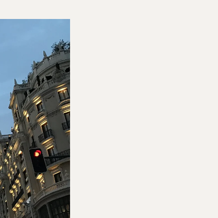
s e condições
Canal de denúncias
reservados