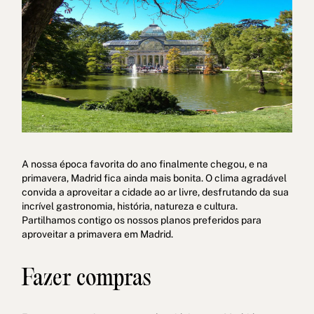
Política de cookies
Política de privacidade
A nossa época favorita do ano finalmente chegou, e na
Política de Privacidade nas Redes Sociais
Aviso Legal
primavera, Madrid fica ainda mais bonita. O clima agradável
convida a aproveitar a cidade ao ar livre, desfrutando da sua
Termos e condições
Canal de denúncias
incrível gastronomia, história, natureza e cultura.
Partilhamos contigo os nossos planos preferidos para
Livro de Reclamações para Porto
aproveitar a primavera em Madrid.
© 2026Aspasios | Todos os direitos reservados
Fazer compras