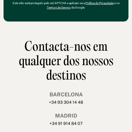
Este sítio está protegido pelo reCAPTCHA e aplicam-se a
Política de Privacidade
e os
Termos de Serviço
da Google.
Contacta-nos em
qualquer dos nossos
destinos
BARCELONA
+34 93 304 14 48
MADRID
+34 91 914 84 07