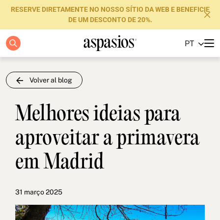
RESERVE DIRETAMENTE NO NOSSO SÍTIO DA WEB E BENEFICIE
DE UM DESCONTO DE 20%.
PT
Apartamentos
Boutique Hotels
Volver al blog
Luxury Brand
Melhores ideias para
Sobre nós
aproveitar a primavera
Blog
em Madrid
Investidores
FAQs
31 março 2025
Contacte-nos