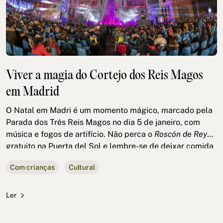
Viver a magia do Cortejo dos Reis Magos
em Madrid
O Natal em Madri é um momento mágico, marcado pela
Parada dos Três Reis Magos no dia 5 de janeiro, com
música e fogos de artifício. Não perca o
Roscón de Reyes
gratuito na Puerta del Sol e lembre-se de deixar comida
e bebida para os Reis antes de dormir, para uma
Com crianças
Cultural
emocionante manhã de Dia de Reis.
Ler