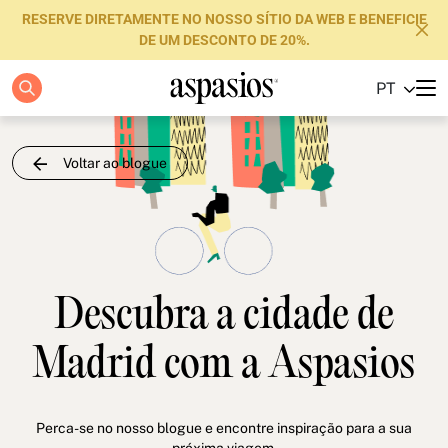
RESERVE DIRETAMENTE NO NOSSO SÍTIO DA WEB E BENEFICIE
DE UM DESCONTO DE 20%.
PT
Apartamentos
Boutique Hotels
Voltar ao blogue
Luxury Brand
Sobre nós
Blog
Descubra a cidade de
Investidores
Madrid com a Aspasios
FAQs
Contacte-nos
Perca-se no nosso blogue e encontre inspiração para a sua