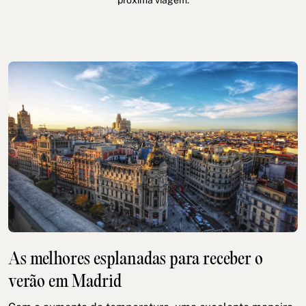
próxima viagem.
Política de cookies
Política de privacidade
Política de Privacidade nas Redes Sociais
Aviso Legal
Termos e condições
Canal de denúncias
Livro de Reclamações para Porto
© 2026Aspasios | Todos os direitos reservados
As melhores esplanadas para receber o
verão em Madrid