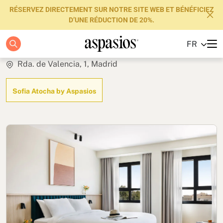
RÉSERVEZ DIRECTEMENT SUR NOTRE SITE WEB ET BÉNÉFICIEZ
D’UNE RÉDUCTION DE 20%.
Junior Suite
FR
Appartements
Rda. de Valencia, 1, Madrid
Boutique Hotels
Sofia Atocha by Aspasios
Luxury Brand
À propos de nous
Blog
Investisseurs
FAQs
Contactez-nous