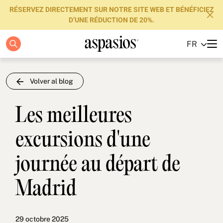
RÉSERVEZ DIRECTEMENT SUR NOTRE SITE WEB ET BÉNÉFICIEZ
D’UNE RÉDUCTION DE 20%.
FR
Appartements
Boutique Hotels
Volver al blog
Luxury Brand
Les meilleures
À propos de nous
excursions d'une
Blog
journée au départ de
Investisseurs
Madrid
FAQs
Contactez-nous
29 octobre 2025