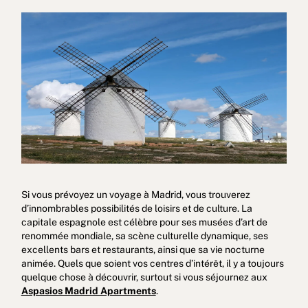
Politique en matière de cookies
Politique de confidentialité
Politique de confidentialité sur les réseaux sociaux
Mentions Légale
Conditions d'utilisation
Canal de signalement
Si vous prévoyez un voyage à Madrid, vous trouverez
d’innombrables possibilités de loisirs et de culture. La
Livre des plaintes pour Porto
capitale espagnole est célèbre pour ses musées d’art de
renommée mondiale, sa scène culturelle dynamique, ses
© 2026Aspasios | Tous droits réservés
excellents bars et restaurants, ainsi que sa vie nocturne
animée. Quels que soient vos centres d’intérêt, il y a toujours
quelque chose à découvrir, surtout si vous séjournez aux
Aspasios Madrid Apartments
.