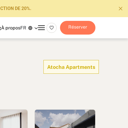
CTION DE 20%.
Réserver
g
À propos
FR
Atocha Apartments