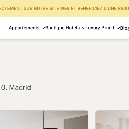
ECTEMENT SUR NOTRE SITE WEB ET BÉNÉFICIEZ D’UNE RÉDU
Appartements
Boutique Hotels
Luxury Brand
Blo
Appartements
Boutique Hotels
Luxury Brand
À propos de nous
Blog
10, Madrid
Investisseurs
FAQs
Contactez-nous