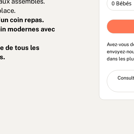
eaux assemblés.
place.
’un coin repas.
bain modernes avec
Avez-vous d
e de tous les
envoyez-nou
s.
dans les plu
Consult
FAQ