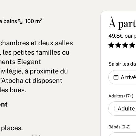
e bains
100 m²
À part
49.8€ par 
chambres et deux salles
 les petites familles ou
ments Elegant
Saisir les d
vilégié, à proximité du
d’Atocha et disposent
les bues.
Adultes (17+)
ent
 places.
Bébés (0-2)