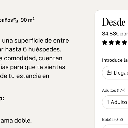
baños
90 m²
Desde
34.83€ por
 una superficie de entre
jar hasta 6 huéspedes.
ma comodidad, cuentan
Introduce l
ias para que te sientas
de tu estancia en
Adultos (17+)
o:
 cama doble.
Bebés (0-2)