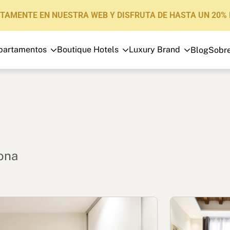
CTAMENTE EN NUESTRA WEB Y DISFRUTA DE HASTA UN 20% 
partamentos
Boutique Hotels
Luxury Brand
Blog
Sobre
Apartamentos
Boutique Hotels
Luxury Brand
Sobre nosotros
Blog
lona
Inversores
FAQs
Contacto