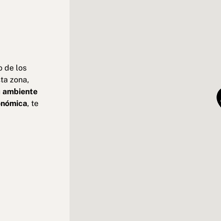
o de los
ta zona,
u
ambiente
ronómica
, te