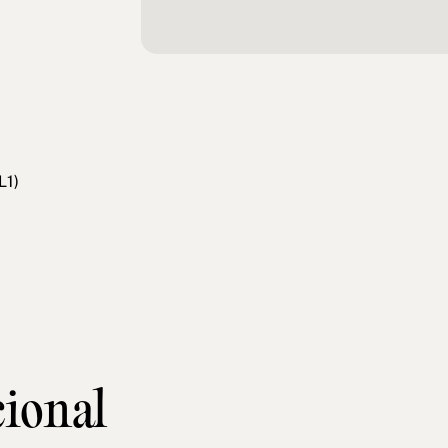
L1)
cional