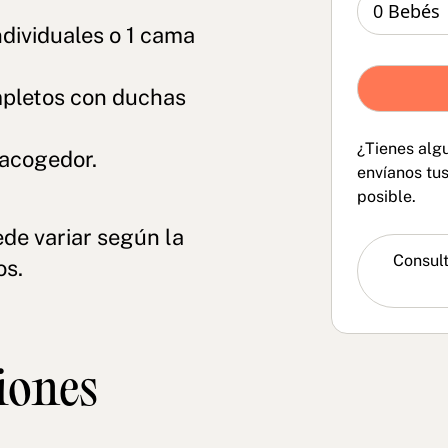
ndividuales o 1 cama
pletos con duchas
¿Tienes alg
acogedor.
envíanos tu
posible.
ede variar según la
Consult
os.
FAQs
iones