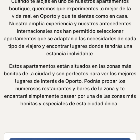
Cuando te alojas en uno de nuestros apartamentos
boutique, queremos que experimentes lo mejor de la
vida real en Oporto y que te sientas como en casa.
Nuestra amplia experiencia y nuestros antecedentes
internacionales nos han permitido seleccionar
apartamentos que se adaptan a las necesidades de cada
tipo de viajero y encontrar lugares donde tendrás una
estancia inolvidable.
Política de cookies
Política de privacidad
Estos apartamentos están situados en las zonas más
bonitas de la ciudad y son perfectos para ver los mejores
Política de privacidad en redes sociales
Aviso legal
lugares de interés de Oporto. Podrás probar los
Términos y condiciones
Canal de denuncias
numerosos restaurantes y bares de la zona y te
encantará simplemente pasear por una de las zonas más
Libro de reclamaciones de Oporto
bonitas y especiales de esta ciudad única.
© 2026Aspasios | Todos los Derechos Reservados