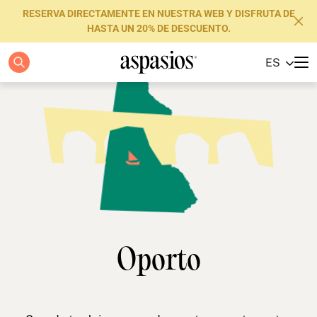
RESERVA DIRECTAMENTE EN NUESTRA WEB Y DISFRUTA DE
HASTA UN 20% DE DESCUENTO.
ES
Apartamentos
Boutique Hotels
Luxury Brand
Sobre nosotros
Blog
Inversores
Oporto
FAQs
Contacto