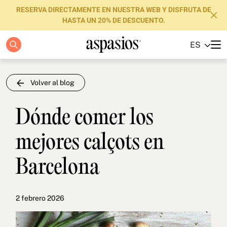
RESERVA DIRECTAMENTE EN NUESTRA WEB Y DISFRUTA DE
HASTA UN 20% DE DESCUENTO.
ES
Apartamentos
Boutique Hotels
Volver al blog
Luxury Brand
Dónde comer los
Sobre nosotros
mejores calçots en
Blog
Barcelona
Inversores
FAQs
2 febrero 2026
Contacto