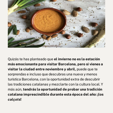
Política de cookies
Política de privacidad
Quizás te has planteado que
el invierno no es la estación
Política de privacidad en redes sociales
Aviso legal
más emocionante para visitar Barcelona, pero si vienes a
visitar la ciudad entre noviembre y abril,
puede que te
Términos y condiciones
Canal de denuncias
sorprendas e incluso que descubras una nueva y menos
turística Barcelona, con la oportunidad extra de descubrir
Libro de reclamaciones de Oporto
las tradiciones catalanas y mezclarte con la cultura local. Y
más aún,
tendrás la oportunidad de probar una tradición
© 2026Aspasios | Todos los Derechos Reservados
catalana imprescindible durante esta época del año: ¡los
calçots
!