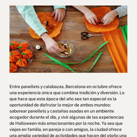
Política de cookies
Política de privacidad
Política de privacidad en redes sociales
Aviso legal
Términos y condiciones
Canal de denuncias
Entre panellets y calabazas, Barcelona en octubre ofrece
una experiencia única que combina tradición y diversión. Lo
Libro de reclamaciones de Oporto
que hace que esta época del año sea tan especial es la
oportunidad de disfrutar lo mejor de ambos mundos:
© 2026Aspasios | Todos los Derechos Reservados
saborear panellets y castañas asadas en un ambiente
acogedor durante el día, y vivir algunas de las experiencias
de Halloween más emocionantes por la noche. Ya sea que
viajes en familia, en pareja o con amigos, la ciudad ofrece
una amplia variedad de actividades que hacen del otoño una