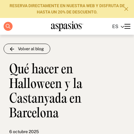
RESERVA DIRECTAMENTE EN NUESTRA WEB Y DISFRUTA DE
HASTA UN 20% DE DESCUENTO.
ES
Apartamentos
Boutique Hotels
Volver al blog
Luxury Brand
Qué hacer en
Sobre nosotros
Halloween y la
Blog
Castanyada en
Inversores
Barcelona
FAQs
Contacto
6 octubre 2025