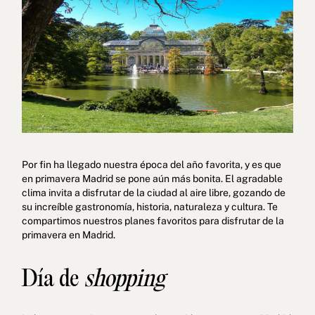
Política de cookies
Política de privacidad
Por fin ha llegado nuestra época del año favorita, y es que
Política de privacidad en redes sociales
Aviso legal
en primavera Madrid se pone aún más bonita. El agradable
clima invita a disfrutar de la ciudad al aire libre, gozando de
Términos y condiciones
Canal de denuncias
su increíble gastronomía, historia, naturaleza y cultura. Te
compartimos nuestros planes favoritos para disfrutar de la
Libro de reclamaciones de Oporto
primavera en Madrid.
© 2026Aspasios | Todos los Derechos Reservados
Día de
shopping