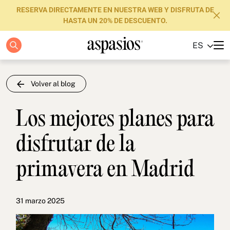
RESERVA DIRECTAMENTE EN NUESTRA WEB Y DISFRUTA DE
HASTA UN 20% DE DESCUENTO.
ES
Apartamentos
Boutique Hotels
Volver al blog
Luxury Brand
Los mejores planes para
Sobre nosotros
disfrutar de la
Blog
primavera en Madrid
Inversores
FAQs
31 marzo 2025
Contacto