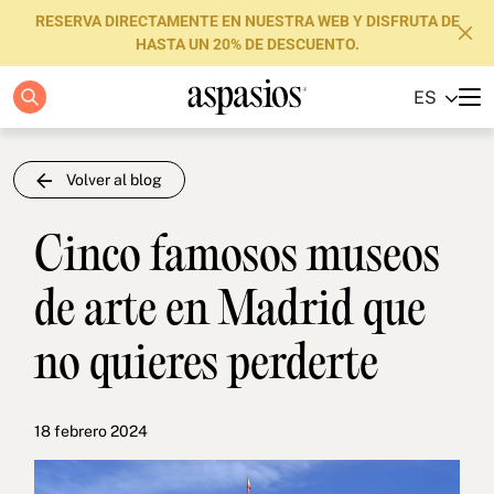
RESERVA DIRECTAMENTE EN NUESTRA WEB Y DISFRUTA DE
HASTA UN 20% DE DESCUENTO.
ES
Apartamentos
Boutique Hotels
Volver al blog
Luxury Brand
Cinco famosos museos
Sobre nosotros
de arte en Madrid que
Blog
no quieres perderte
Inversores
FAQs
18 febrero 2024
Contacto