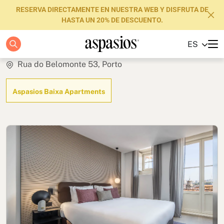
RESERVA DIRECTAMENTE EN NUESTRA WEB Y DISFRUTA DE
HASTA UN 20% DE DESCUENTO.
Studio Plus
ES
Apartamentos
Rua do Belomonte 53, Porto
Boutique Hotels
Aspasios Baixa Apartments
Luxury Brand
Sobre nosotros
Blog
Inversores
FAQs
Contacto