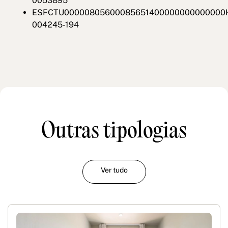
0053895
ESFCTU00000805600085651400000000000000
004245-194
Outras tipologias
Ver tudo