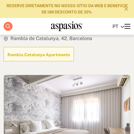
RESERVE DIRETAMENTE NO NOSSO SÍTIO DA WEB E BENEFICIE
DE UM DESCONTO DE 20%.
Elegant
PT
Apartamentos
Rambla de Catalunya, 42, Barcelona
Boutique Hotels
Rambla Catalunya Apartments
Luxury Brand
Sobre nós
Blog
Investidores
FAQs
Contacte-nos