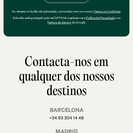
Ao clicares no botão de subscrição, concordas com os nossos
Termos e Condições
.
Este sítio está protegido pelo reCAPTCHA e aplicam-se a
Política de Privacidade
e os
Termos de Serviço
da Google.
Contacta-nos em
qualquer dos nossos
destinos
BARCELONA
+34 93 304 14 48
MADRID