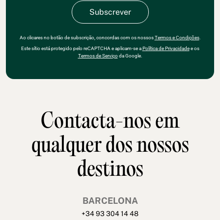
Ao clicares no botão de subscrição, concordas com os nossos
Termos e Condições
.
Este sítio está protegido pelo reCAPTCHA e aplicam-se a
Política de Privacidade
e os
Termos de Serviço
da Google.
Contacta-nos em
qualquer dos nossos
destinos
BARCELONA
+34 93 304 14 48