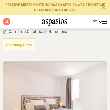
RESERVE DIRETAMENTE NO NOSSO SÍTIO DA WEB E BENEFICIE
DE UM DESCONTO DE 20%.
Trendy Atic
PT
Apartamentos
Carrer de Calàbria, 5, Barcelona
Boutique Hotels
Charming Flats
Luxury Brand
Sobre nós
Blog
Investidores
FAQs
Contacte-nos