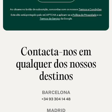
Ao clicares no botão de subscrição, concordas com os nossos
Termos e Condições
.
Este sítio está protegido pelo reCAPTCHA e aplicam-se a
Política de Privacidade
e os
Termos de Serviço
da Google.
Contacta-nos em
qualquer dos nossos
destinos
BARCELONA
+34 93 304 14 48
MADRID