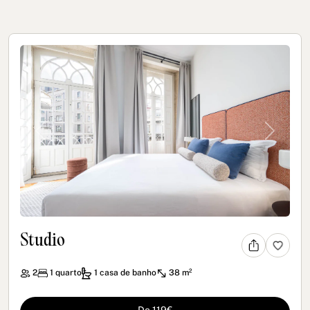
Previous
Next
Studio
2
1
quarto
1
casa de banho
38 m²