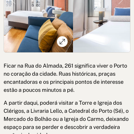
Previous
Next
Política de cookies
Política de privacidade
Ficar na Rua do Almada, 261 significa viver o Porto
Política de Privacidade nas Redes Sociais
Aviso Legal
no coração da cidade. Ruas históricas, praças
encantadoras e os principais pontos de interesse
Termos e condições
Canal de denúncias
estão a poucos minutos a pé.
Livro de Reclamações para Porto
A partir daqui, poderá visitar a Torre e Igreja dos
© 2026Aspasios | Todos os direitos reservados
Clérigos, a Livraria Lello, a Catedral do Porto (Sé), o
Mercado do Bolhão ou a Igreja do Carmo, deixando
espaço para se perder e descobrir a verdadeira