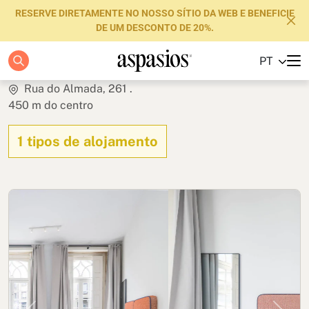
RESERVE DIRETAMENTE NO NOSSO SÍTIO DA WEB E BENEFICIE
DE UM DESCONTO DE 20%.
Trindade Apartments
PT
Apartamentos
Rua do Almada, 261 .
450 m do centro
Boutique Hotels
1 tipos de alojamento
Luxury Brand
Sobre nós
Blog
Investidores
FAQs
Contacte-nos