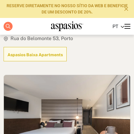
RESERVE DIRETAMENTE NO NOSSO SÍTIO DA WEB E BENEFICIE
DE UM DESCONTO DE 20%.
Studio
PT
Apartamentos
Rua do Belomonte 53, Porto
Boutique Hotels
Aspasios Baixa Apartments
Luxury Brand
Sobre nós
Blog
Investidores
FAQs
Contacte-nos