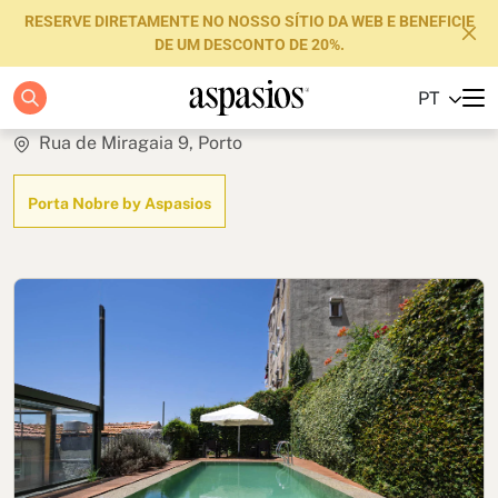
RESERVE DIRETAMENTE NO NOSSO SÍTIO DA WEB E BENEFICIE
DE UM DESCONTO DE 20%.
Deluxe
PT
Apartamentos
Rua de Miragaia 9, Porto
Boutique Hotels
Porta Nobre by Aspasios
Luxury Brand
Sobre nós
Blog
Investidores
FAQs
Contacte-nos