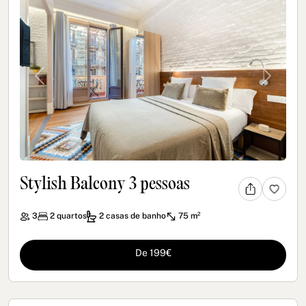
Previous
Next
Stylish Balcony 3 pessoas
3
2
quartos
2
casas de banho
75 m²
De 199€