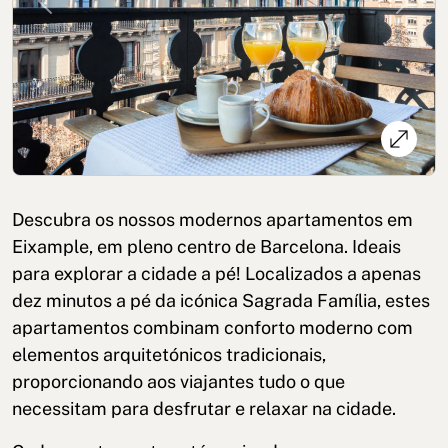
Previous
Next
Política de cookies
Política de privacidade
Descubra os nossos modernos apartamentos em
Política de Privacidade nas Redes Sociais
Aviso Legal
Eixample, em pleno centro de Barcelona. Ideais
para explorar a cidade a pé! Localizados a apenas
Termos e condições
Canal de denúncias
dez minutos a pé da icónica Sagrada Família, estes
Livro de Reclamações para Porto
apartamentos combinam conforto moderno com
elementos arquitetónicos tradicionais,
© 2026Aspasios | Todos os direitos reservados
proporcionando aos viajantes tudo o que
necessitam para desfrutar e relaxar na cidade.