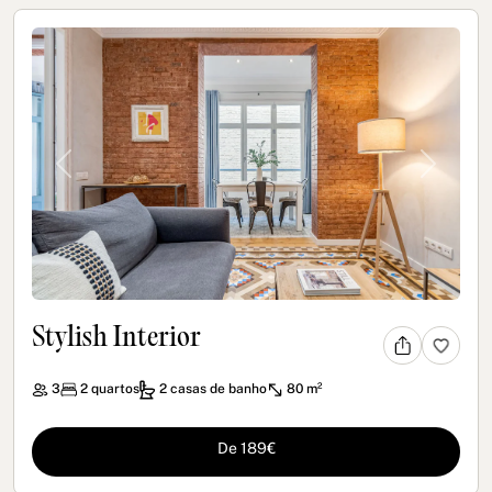
Previous
Next
Stylish Interior
3
2
quartos
2
casas de banho
80 m²
De 189€