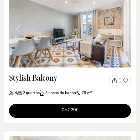
Previous
Next
Stylish Balcony
4
2
quartos
2
casas de banho
75 m²
De 229€