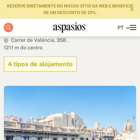
RESERVE DIRETAMENTE NO NOSSO SÍTIO DA WEB E BENEFICIE
DE UM DESCONTO DE 20%.
Fuster Apartments
PT
Apartamentos
Carrer de València, 358 .
1211 m do centro
Boutique Hotels
4 tipos de alojamento
Luxury Brand
Sobre nós
Blog
Investidores
FAQs
Contacte-nos