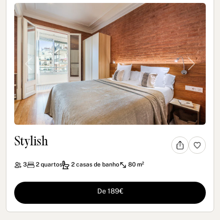
Previous
Next
Stylish
3
2
quartos
2
casas de banho
80 m²
De 189€